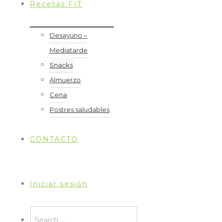
Recetas FIT
Consumir a temperatura templada en un ambiente
Desayuno –
INGREDIENTES
Mediatarde
Snacks
Almuerzo
1 pera
Cena
Postres saludables
1/2 banana
CONTACTO
1 cdita. te de espirulina en polvo
Iniciar sesión
1 cdita. tipo té de miel o stevia a gusto