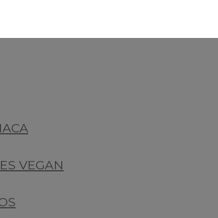
l.
NACA
LES VEGAN
OS