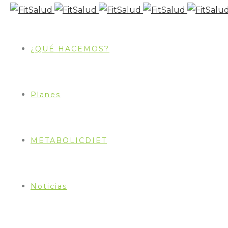
¿QUÉ HACEMOS?
Planes
METABOLICDIET
Smoothie de pera
Noticias
PREPARACIÓN
Pelar la fruta y cortar en trocitos. Mixear todo en l