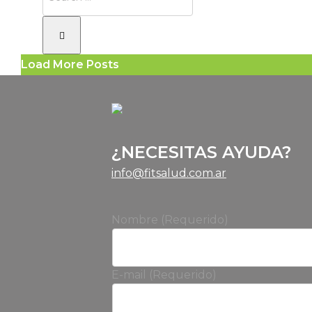
Load More Posts
¿NECESITAS AYUDA?
info@fitsalud.com.ar
Nombre (Requerido)
E-mail (Requerido)