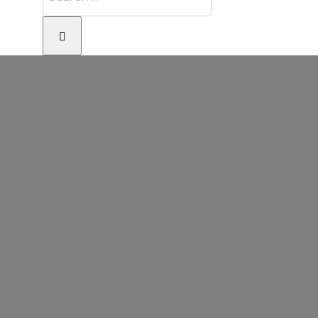
2 tazas de Polenta cocida.
1 Cebolla blanca.
1 Zanahoria.
2 cdas. De Perejil picado.
1 Huevo.