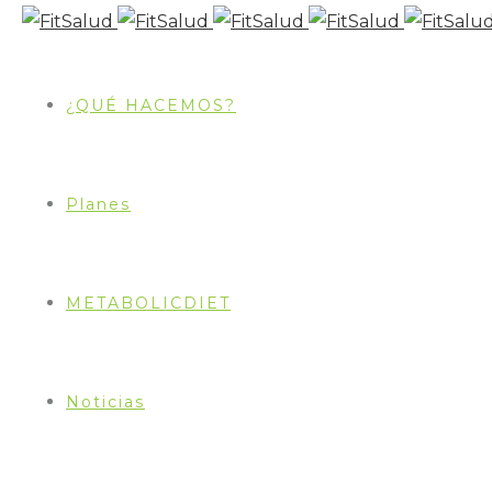
¿QUÉ HACEMOS?
Planes
METABOLICDIET
CROQUETAS DE POLENTA Y VERDURAS
Noticias
PREPARACIÓN
Picar la cebolla bien chiquita y rehogarla en una 