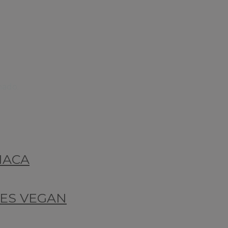
mado.
NACA
LES VEGAN