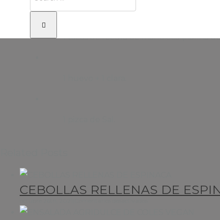
1 tazas de fecula de mandioca (harina de
1 huevo + 1 clara.
1 pizca de Sal.
Related Posts
CEBOLLAS RELLENAS DE ESPI
en
octubre 26th, 2021
|
Comentarios desactivados
CEBOLLAS
RELLENAS