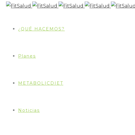
¿QUÉ HACEMOS?
Planes
METABOLICDIET
CHIPA
Noticias
PREPARACIÓN
Precalentar el horno a temperatura media. Mezcla