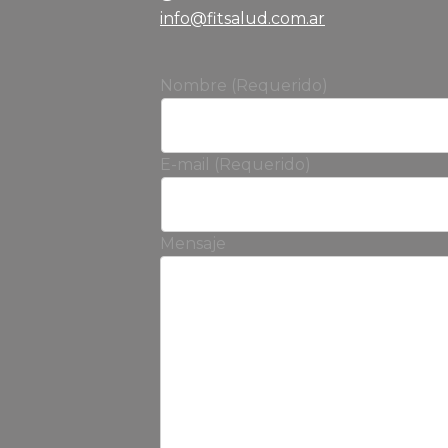
info@fitsalud.com.ar
Nombre (Requerido)
E-mail (Requerido)
Mensaje