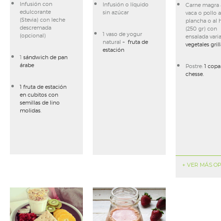
Infusión con
Infusión o líquido
Carne magra 
edulcorante
sin azúcar
vaca o pollo a
(Stevia) con leche
plancha o al 
descremada
(250 gr) con
1 vaso de yogur
(opcional)
ensalada vari
natural +
fruta de
vegetales gril
estación
1
sándwich de pan
árabe
Postre:
1 copa
chesse.
1 fruta de estación
en cubitos con
semillas de lino
molidas
.
+ VER MÁS O