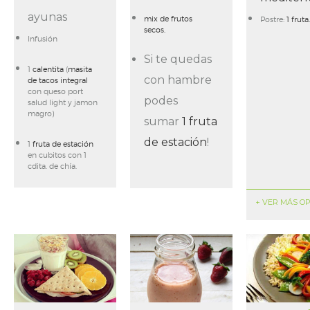
ayunas
mix de frutos
Postre:
1 fruta.
secos.
Infusión
Si te quedas
1
calentita
(
masita
con hambre
de tacos integral
con queso port
podes
salud light y jamon
magro)
sumar
1 fruta
de estación
!
1
fruta de estación
en cubitos con 1
cdita. de chía.
+ VER MÁS O