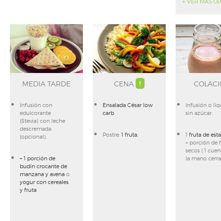
+ VER MÁS O
MEDIA TARDE
CENA
!
COLAC
Infusión con
Ensalada César low
Infusión o lí
edulcorante
carb
.
sin azúcar.
(Stevia) con leche
descremada
Postre:
1 fruta.
1
fruta de est
(opcional).
+ porción de 
secos ( 1 cue
+ 1 porción de
la mano cerr
budín crocante de
manzana y avena
o
yogur con cereales
y fruta