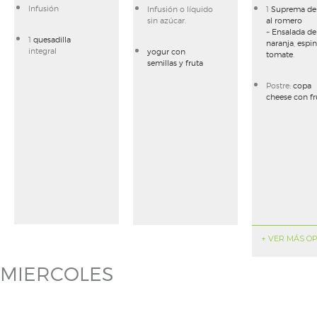
Infusión
Infusión o líquido
1
Suprema de 
sin azúcar.
al romero
+
Ensalada de 
1
quesadilla
naranja, espi
integral
yogur con
tomate
.
semillas y fruta
Postre:
copa
cheese con fr
+ VER MÁS O
MIERCOLES