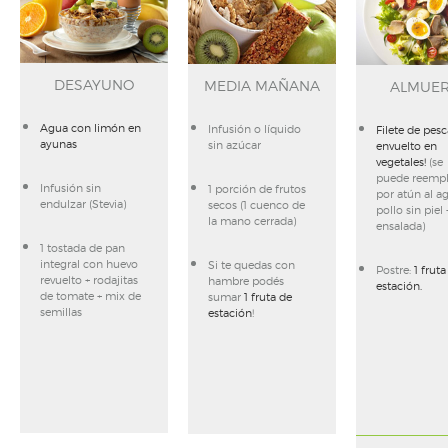
DESAYUNO
MEDIA MAÑANA
ALMUE
Agua con limón en
Infusión o líquido
Filete de pes
ayunas
sin azúcar
envuelto en
vegetales!
(se
puede reempl
Infusión sin
1 porción de frutos
por atún al a
endulzar (Stevia)
secos (1 cuenco de
pollo sin piel 
la mano cerrada)
ensalada)
1 tostada de pan
integral con huevo
Si te quedas con
Postre:
1 fruta
revuelto + rodajitas
hambre podés
estación.
de tomate + mix de
sumar
1 fruta de
semillas
estación
!