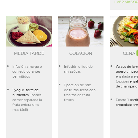
+ VER MÁS O
MEDIA TARDE
COLACIÓN
CENA
Infusión amarga o
Infusión o líquido
Wraps de jam
con edulcorantes
sin azúcar.
queso y huev
permitidos
ensalada a el
(opcion:
ensa
1 porción de mix
de champiño
1
yogur “torre de
de frutos secos con
nutrientes”
(podés
trocitos de fruta
comer separada la
fresca.
Postre:
1 barri
fruta entera si es
chocolate am
mas fácil)