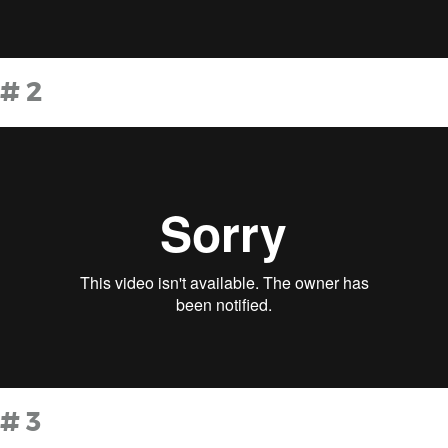
# 2
# 3