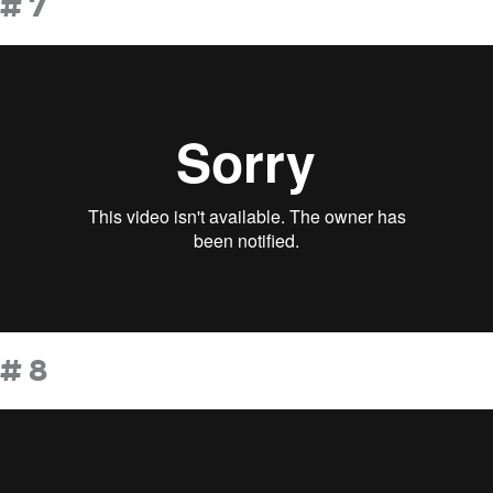
# 7
# 8