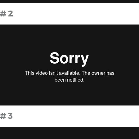
# 2
# 3