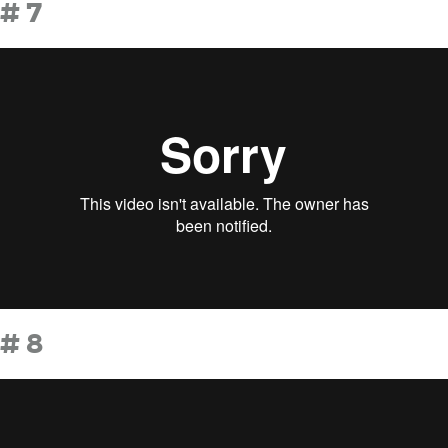
# 7
# 8